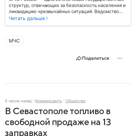
структур, отвечающих за безопасность населения и
ликвидацию чрезвычайных ситуаций. Ведомство
играет важную роль в защите граждан от
Читать дальше
природных катастроф, техногенных аварий и других
угроз. В этом материале разбираем, что
представляет собой МЧС, как оно устроено, какие
МЧС
задачи выполняет и какую роль играет в
современной России.
Поделиться
9 часов назад
Коммерсантъ
Общество
В Севастополе топливо в
свободной продаже на 13
заправках