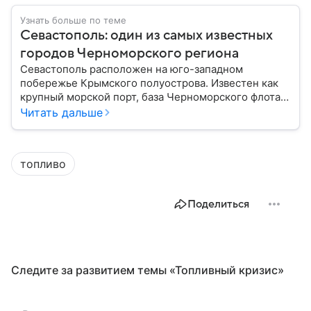
Узнать больше по теме
Севастополь: один из самых известных
городов Черноморского региона
Севастополь расположен на юго-западном
побережье Крымского полуострова. Известен как
крупный морской порт, база Черноморского флота и
город с богатой военной историей, сыгравший
Читать дальше
важную роль в событиях Крымской, Великой
Отечественной войн и современной истории. В
материале — главное об этом городе федерального
топливо
значения.
Поделиться
Следите за развитием темы «Топливный кризис»