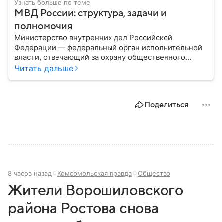
Узнать больше по теме
МВД России: структура, задачи и
полномочия
Министерство внутренних дел Российской
Федерации — федеральный орган исполнительной
власти, отвечающий за охрану общественного
порядка, борьбу с преступностью, обеспечение
Читать дальше
безопасности граждан и реализацию
государственной политики в сфере внутренних дел.
В материале рассказываем, чем занимается МВД
Поделиться
России, какие задачи выполняет министерство, как
устроена его структура, кто возглавляет ведомство
и какие полномочия оно имеет.
8 часов назад
Комсомольская правда
Общество
Жители Ворошиловского
района Ростова снова