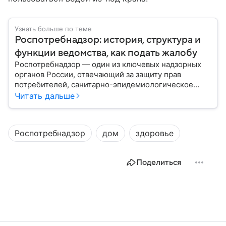
Узнать больше по теме
Роспотребнадзор: история, структура и
функции ведомства, как подать жалобу
Роспотребнадзор — один из ключевых надзорных
органов России, отвечающий за защиту прав
потребителей, санитарно-эпидемиологическое
благополучие населения и контроль соблюдения
Читать дальше
санитарных норм. В материале рассказываем, как
появилось ведомство, чем оно занимается и кто
руководит им сегодня.
Роспотребнадзор
дом
здоровье
Поделиться