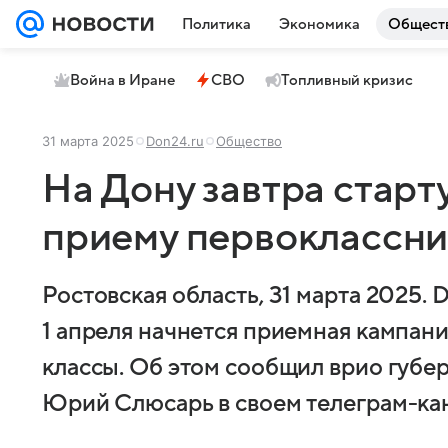
Политика
Экономика
Общест
Война в Иране
СВО
Топливный кризис
31 марта 2025
Don24.ru
Общество
На Дону завтра старт
приему первоклассни
Ростовская область, 31 марта 2025.
1 апреля начнется приемная кампан
классы. Об этом сообщил врио губе
Юрий Слюсарь в своем телеграм-ка