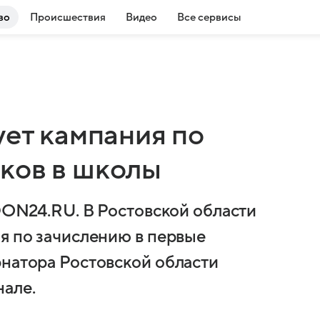
во
Происшествия
Видео
Все сервисы
ует кампания по
ков в школы
 DON24.RU. В Ростовской области
ия по зачислению в первые
рнатора Ростовской области
нале.