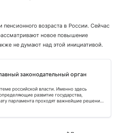
и пенсионного возраста в России. Сейчас
 рассматривают новое повышение
акже не думают над этой инициативой.
главный законодательный орган
стеме российской власти. Именно здесь
определяющие развитие государства,
ату парламента проходят важнейшие решения,
мся, как устроена Госдума, какие полномочия