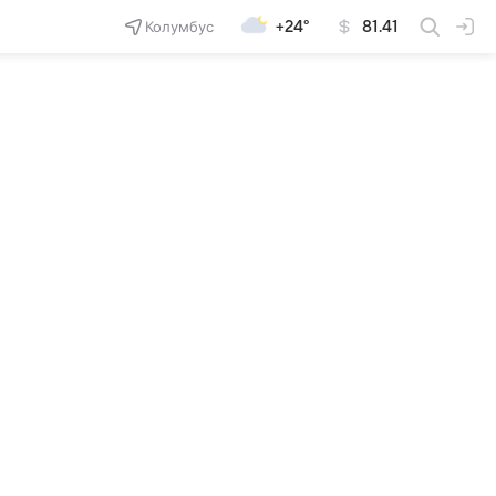
Колумбус
+24°
81.41