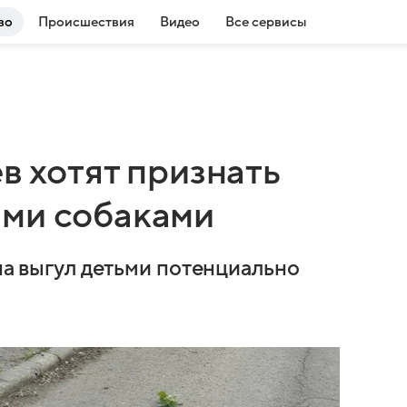
во
Происшествия
Видео
Все сервисы
в хотят признать
ыми собаками
 на выгул детьми потенциально