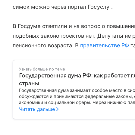
симок можно через портал Госуслуг.
В Госдуме ответили и на вопрос о повышени
подобных законопроектов нет. Депутаты не
пенсионного возраста. В
правительстве РФ
т
Узнать больше по теме
Государственная дума РФ: как работает 
страны
Государственная дума занимает особое место в си
обсуждаются и принимаются федеральные законы, 
экономики и социальной сферы. Через нижнюю пал
затрагивающие жизнь миллионов граждан. Разбирае
Читать дальше
она имеет и как формируется ее состав.