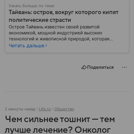
Узнать больше по теме
Тайвань: остров, вокруг которого кипят
политические страсти
Остров Тайвань известен своей развитой
экономикой, мощной индустрией высоких
технологий и живописной природой, которая
сочетает в себе современные мегаполисы и горные
Читать дальше
массивы. Конфликт вокруг его статуса остается
одним из главных источников противостояния в
Восточной Азии: собрали главное об этом
Поделиться
необычном регионе.
2 минуты назад
Life.ru
Общество
Чем сильнее тошнит — тем
лучше лечение? Онколог