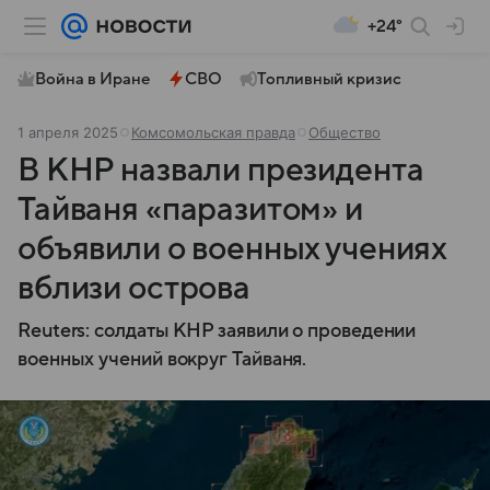
+24°
Война в Иране
СВО
Топливный кризис
1 апреля 2025
Комсомольская правда
Общество
В КНР назвали президента
Тайваня «паразитом» и
объявили о военных учениях
вблизи острова
Reuters: солдаты КНР заявили о проведении
военных учений вокруг Тайваня.