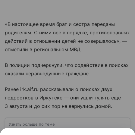
«В настоящее время брат и сестра переданы
родителям. С ними всё в порядке, противоправных
действий в отношении детей не совершалось», —
отметили в региональном МВД.
В полиции подчеркнули, что содействие в поисках
оказали неравнодушные граждане.
Ранее irk.aif.ru рассказывали о поисках двух
подростков в Иркутске — они ушли гулять ещё
3 августа и до сих пор не вернулись домой.
Узнать больше по теме
МВД России: структура, задачи и