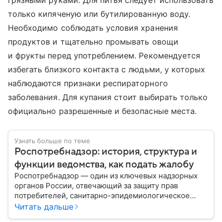
грязными руками. Для питья следует использовать
только кипяченую или бутилированную воду.
Необходимо соблюдать условия хранения
продуктов и тщательно промывать овощи
и фрукты перед употреблением. Рекомендуется
избегать близкого контакта с людьми, у которых
наблюдаются признаки респираторного
заболевания. Для купания стоит выбирать только
официально разрешенные и безопасные места.
Узнать больше по теме
Роспотребнадзор: история, структура и
функции ведомства, как подать жалобу
Роспотребнадзор — один из ключевых надзорных
органов России, отвечающий за защиту прав
потребителей, санитарно-эпидемиологическое
благополучие населения и контроль соблюдения
Читать дальше
санитарных норм. В материале рассказываем, как