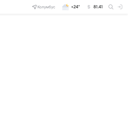
Колумбус
+24°
81.41