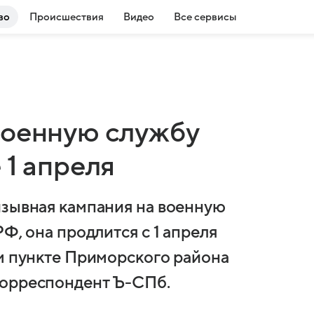
во
Происшествия
Видео
Все сервисы
военную службу
 1 апреля
изывная кампания на военную
Ф, она продлится с 1 апреля
ом пункте Приморского района
корреспондент Ъ-СПб.