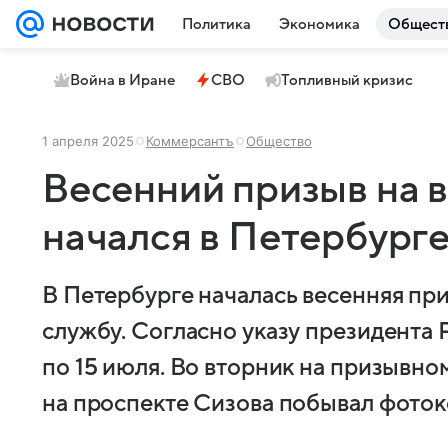
Политика
Экономика
Общест
Война в Иране
СВО
Топливный кризис
1 апреля 2025
Коммерсантъ
Общество
Весенний призыв на 
начался в Петербурге
В Петербурге началась весенняя пр
службу. Согласно указу президента Р
по 15 июля. Во вторник на призывн
на проспекте Сизова побывал фото