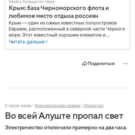
Узнать больше по теме
Крым: база Черноморского флота и
любимое место отдыха россиян
Крым — один из самых известных полуостровов
Евразии, расположенный в северной части Черного
моря. Этот известный хорошим климатом и
красивой природой регион имеет также огромное
Читать дальше
историческое, военное и экономическое значение.
На протяжении веков Крым переходил от одного
государства к другому, а его географическое
Поделиться
положение сделало полуостров ключевой точкой
по контролю Черного моря.
9 часов назад
Комсомольская правда
Общество
Во всей Алуште пропал свет
Электричество отключили примерно на два часа.