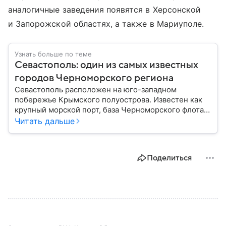
аналогичные заведения появятся в Херсонской
и Запорожской областях, а также в Мариуполе.
Узнать больше по теме
Севастополь: один из самых известных
городов Черноморского региона
Севастополь расположен на юго-западном
побережье Крымского полуострова. Известен как
крупный морской порт, база Черноморского флота и
город с богатой военной историей, сыгравший
Читать дальше
важную роль в событиях Крымской, Великой
Отечественной войн и современной истории. В
материале — главное об этом городе федерального
Поделиться
значения.