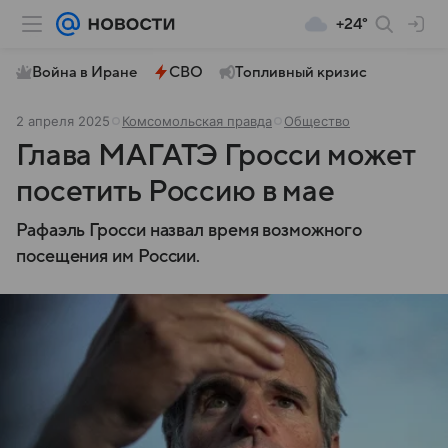
+24°
Война в Иране
СВО
Топливный кризис
2 апреля 2025
Комсомольская правда
Общество
Глава МАГАТЭ Гросси может
посетить Россию в мае
Рафаэль Гросси назвал время возможного
посещения им России.