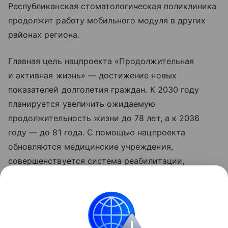
Республиканская стоматологическая поликлиника
продолжит работу мобильного модуля в других
районах региона.
Главная цель нацпроекта «Продолжительная
и активная жизнь» — достижение новых
показателей долголетия граждан. К 2030 году
планируется увеличить ожидаемую
продолжительность жизни до 78 лет, а к 2036
году — до 81 года. С помощью нацпроекта
обновляются медицинские учреждения,
совершенствуется система реабилитации,
развивается сеть национальных
исследовательских центров, идет работа
по цифровизации здравоохранения. Обновленные
нацпроекты реализуются по решению