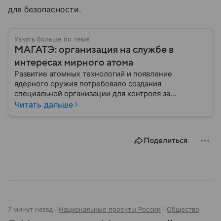
для безопасности.
Узнать больше по теме
МАГАТЭ: организация на службе в
интересах мирного атома
Развитие атомных технологий и появление
ядерного оружия потребовало создания
специальной организации для контроля за
опасными технологиями. В результате при ООН
Читать дальше
сформировали МАГАТЭ — Международное
агентство по атомной энергии. Собрали главную о
нем информацию.
Поделиться
7 минут назад
Национальные проекты России
Общество