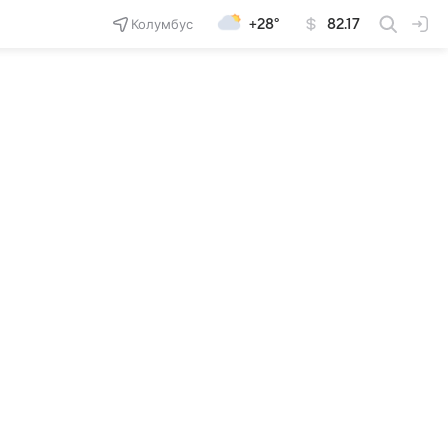
Колумбус
+28°
82.17