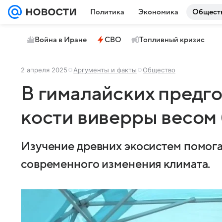
Политика
Экономика
Общест
Война в Иране
СВО
Топливный кризис
2 апреля 2025
Аргументы и факты
Общество
В гималайских предг
кости виверры весом 
Изучение древних экосистем помога
современного изменения климата.