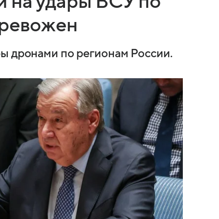
 на удары ВСУ по
тревожен
ы дронами по регионам России.