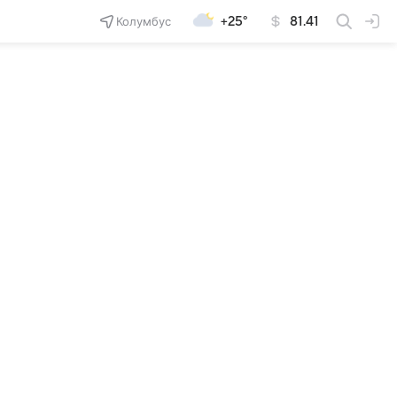
Колумбус
+25°
81.41