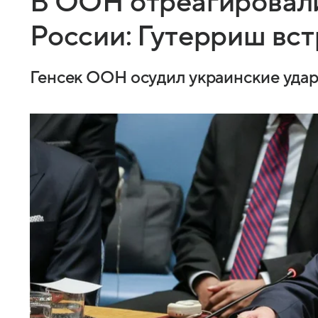
В ООН отреагировали
России: Гутерриш вс
Генсек ООН осудил украинские удар