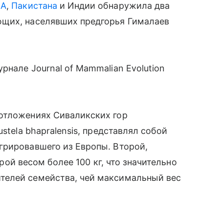
А
,
Пакистана
и Индии обнаружила два
ющих, населявших предгорья Гималаев
нале Journal of Mammalian Evolution
отложениях Сиваликских гор
stela bhapralensis, представлял собой
грировавшего из Европы. Второй,
еррой весом более 100 кг, что значительно
телей семейства, чей максимальный вес