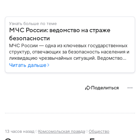
Узнать больше по теме
МЧС России: ведомство на страже
безопасности
МЧС России — одна из ключевых государственных
структур, отвечающих за безопасность населения и
ликвидацию чрезвычайных ситуаций. Ведомство
играет важную роль в защите граждан от
Читать дальше
природных катастроф, техногенных аварий и других
угроз. В этом материале разбираем, что
представляет собой МЧС, как оно устроено, какие
Поделиться
задачи выполняет и какую роль играет в
современной России.
13 часов назад
Комсомольская правда
Общество