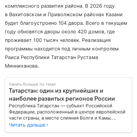
комплексного развития района. В 2026 году
в Вахитовском и Приволжском районах Казани
будет благоустроено 104 двора. Всего в текущем
году обновятся дворы около 420 домов, где
проживает 100 тысяч человек. Реализация
программы находится под личным контролем
Раиса Республики Татарстан Рустама
Минниханова.
Узнать больше по теме
Татарстан: один из крупнейших и
наиболее развитых регионов России
Республика Татарстан — субъект Российской
Федерации, расположенный в центре европейской
части страны, в месте слияния Волги и Камы.
Регион считается одним из ведущих
Читать дальше
экономических, научных и культурных центров
России; также он известен развитой