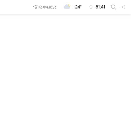
Колумбус
+24°
81.41