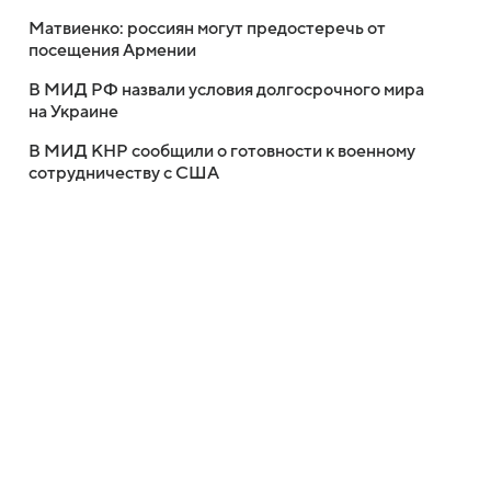
Матвиенко: россиян могут предостеречь от
посещения Армении
В МИД РФ назвали условия долгосрочного мира
на Украине
В МИД КНР сообщили о готовности к военному
сотрудничеству с США