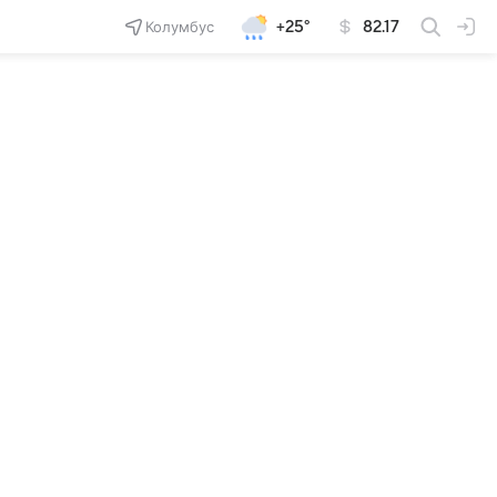
Колумбус
+25°
82.17