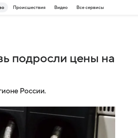
во
Происшествия
Видео
Все сервисы
вь подросли цены на
гионе России.