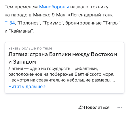
Тем временем
Минобороны
назвало технику
на параде в Минске 9 Мая: «Легендарный танк
Т-34
, “Полонез”, “Триумф”, бронированные “Тигры”
и “Кайманы”.
Узнать больше по теме
Латвия: страна Балтики между Востоком
и Западом
Латвия — одно из государств Прибалтики,
расположенное на побережье Балтийского моря.
Несмотря на сравнительно небольшие размеры,
сегодня страна играет весьма заметную роль в
Читать дальше
европейской политике и экономике. В этом
материале разбираем, где находится Латвия, как
складывалась ее история, какое значение страна
Поделиться
имеет сегодня.