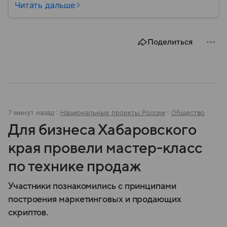
ключевых фигур «правой» Европы. Собрали главное
Читать дальше
из ее биографии.
Поделиться
7 минут назад
Национальные проекты России
Общество
Для бизнеса Хабаровского
края провели мастер-класс
по технике продаж
Участники познакомились с принципами
построения маркетинговых и продающих
скриптов.