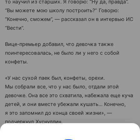
то научил из старших. Я говорю: “Ну да, правда”.
“Вы можете мою школу построить?” Говорю:
“Конечно, сможем”, — рассказал он в интервью ИС
“Вести”.
Вице-премьер добавил, что девочка также
поинтересовалась, не было ли у него с собой
конфеты.
«У нас сухой паек был, конфеты, орехи.
Мы собрали все, что у нас было, отдали этой
девочке. Она все это схватила, набежала еще куча
детей, и они вместе убежали кушать… Конечно,
я это запомнил до конца своей жизни», —
подчеркнул Хуснуллин.
Он признался, что этот проект стал для него