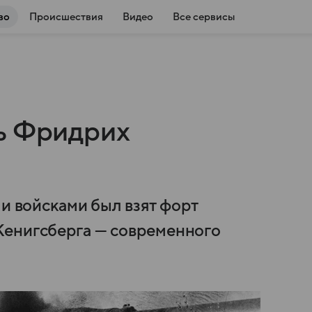
во
Происшествия
Видео
Все сервисы
ь Фридрих
ми войсками был взят форт
Кенигсберга — современного