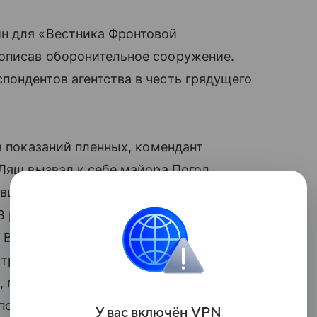
н для «Вестника Фронтовой
описав оборонительное сооружение.
ондентов агентства в честь грядущего
з показаний пленных, комендант
 Ляш вызвал к себе майора Погод
ившего название “Король Фридрих
 репортаже уточняется, что этот форт
 В паре километрах от него была
 траншей и дзотов. Немецкие
ях, прикрываясь огромным минным полем
 по форме напоминая подкову. Военкоры
У вас включ
ён
V
P
N