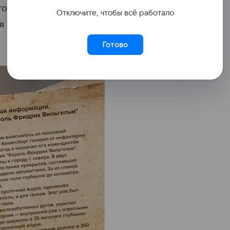
очной водой. Этот ров считался
Отключите, чтобы всё работало
я танков и представлял собой тыльную
Готово