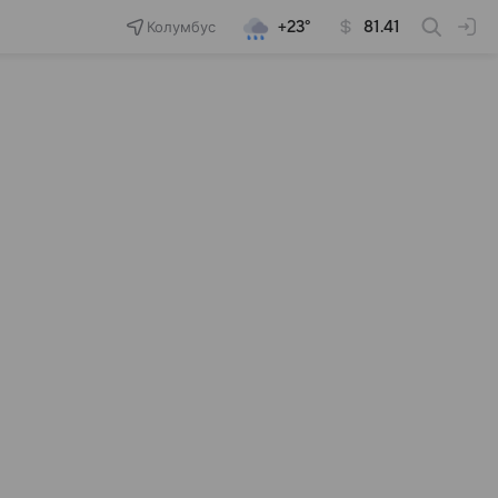
Колумбус
+23°
81.41