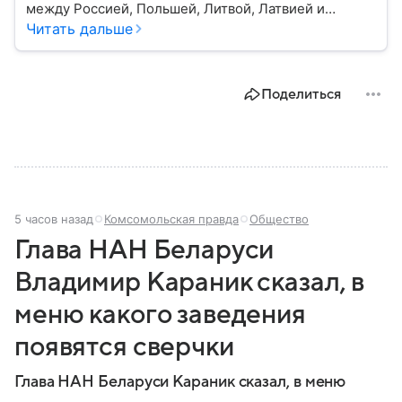
между Россией, Польшей, Литвой, Латвией и
Украиной. Несмотря на свою небольшую
Читать дальше
территорию, страна играет значительную роль в
международной политике и экономике региона. В
этом материале разбираем главное о союзной РФ
Поделиться
республике.
5 часов назад
Комсомольская правда
Общество
Глава НАН Беларуси
Владимир Караник сказал, в
меню какого заведения
появятся сверчки
Глава НАН Беларуси Караник сказал, в меню