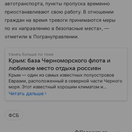
автотранспорта, пункты пропуска временно
приостанавливают свою работу. В отношении
граждан на время тревоги принимаются меры
по их направлению в безопасные места», —
отметили в Погрануправлении.
Узнать больше по теме
Крым: база Черноморского флота и
любимое место отдыха россиян
Крым — один из самых известных полуостровов
Евразии, расположенный в северной части Черного
моря. Этот известный хорошим климатом и
красивой природой регион имеет также огромное
Читать дальше
историческое, военное и экономическое значение.
На протяжении веков Крым переходил от одного
государства к другому, а его географическое
ФСБ
положение сделало полуостров ключевой точкой
по контролю Черного моря.