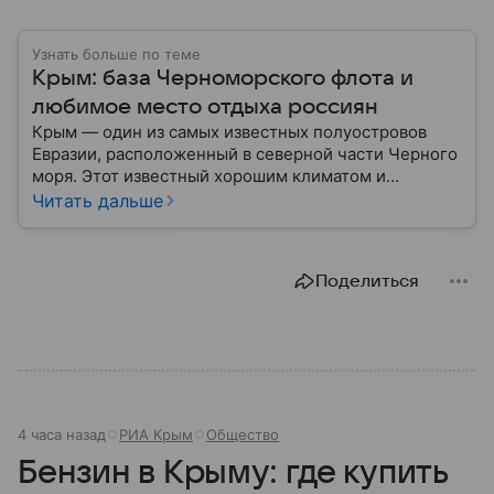
Узнать больше по теме
Крым: база Черноморского флота и
любимое место отдыха россиян
Крым — один из самых известных полуостровов
Евразии, расположенный в северной части Черного
моря. Этот известный хорошим климатом и
красивой природой регион имеет также огромное
Читать дальше
историческое, военное и экономическое значение.
На протяжении веков Крым переходил от одного
государства к другому, а его географическое
Поделиться
положение сделало полуостров ключевой точкой
по контролю Черного моря.
4 часа назад
РИА Крым
Общество
Бензин в Крыму: где купить