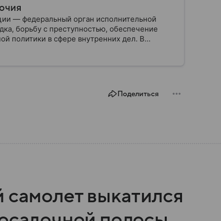
мочия
ции — федеральный орган исполнительной
дка, борьбу с преступностью, обеспечение
ой политики в сфере внутренних дел. В
ии, какие задачи выполняет министерство, как
о и какие полномочия оно имеет.
Поделиться
й самолет выкатился
посадочной полосы