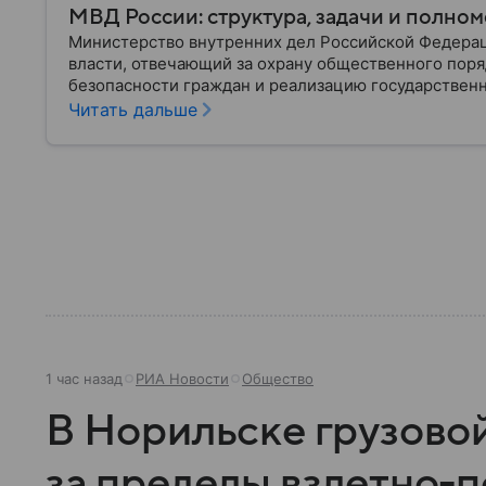
МВД России: структура, задачи и полно
Министерство внутренних дел Российской Федера
власти, отвечающий за охрану общественного поря
безопасности граждан и реализацию государственн
материале рассказываем, чем занимается МВД Росс
Читать дальше
устроена его структура, кто возглавляет ведомств
1 час назад
РИА Новости
Общество
В Норильске грузово
за пределы взлетно-