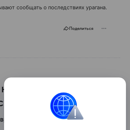
зывают сообщать о последствиях урагана.
Поделиться
 нашли семью,
сплава
 время сплава семью нашли