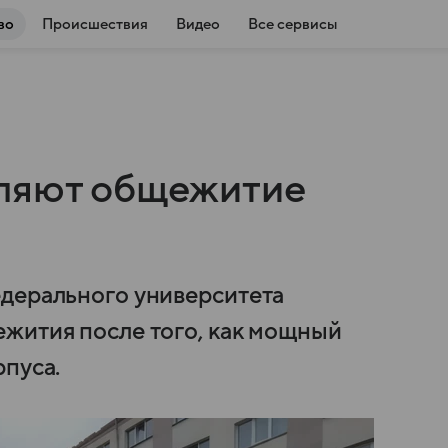
во
Происшествия
Видео
Все сервисы
еляют общежитие
едерального университета
жития после того, как мощный
рпуса.