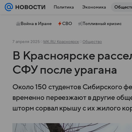
Политика
Экономика
Общест
Война в Иране
СВО
Топливный кризис
7 апреля 2025
МК.RU Красноярск
Общество
В Красноярске расс
СФУ после урагана
Около 150 студентов Сибирского ф
временно переезжают в другие обще
шторм сорвал крышу с их жилого ко