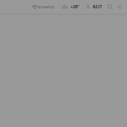
Колумбус
+28°
82.17