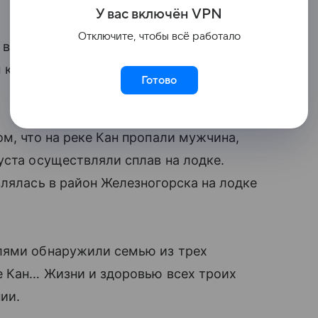
У вас включ
ён
V
P
N
Отключите, чтобы всё работало
с восьмилетним ребенком, пропавшая
м крае, найдена живой, сообщает краевой
Готово
м, что на реке Кан пропали мужчина,
уста осуществляли сплав на лодке.
влялась в район Железногорска на лодке
лями обнаружили семью из трех
е Кан… Жизни и здоровью всех троих
ии.