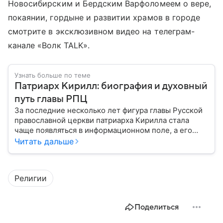
Новосибирским и Бердским Варфоломеем о вере,
покаянии, гордыне и развитии храмов в городе
смотрите в эксклюзивном видео на телеграм-
канале «Волк TALK».
Узнать больше по теме
Патриарх Кирилл: биография и духовный
путь главы РПЦ
За последние несколько лет фигура главы Русской
православной церкви патриарха Кирилла стала
чаще появляться в информационном поле, а его
роль уже давно вышла за рамки традиционного
Читать дальше
представления о главе духовенства. Собрали
главное из биографии священнослужителя.
Религии
Поделиться