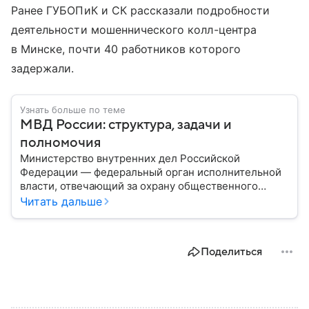
Ранее ГУБОПиК и СК рассказали подробности
деятельности мошеннического колл-центра
в Минске, почти 40 работников которого
задержали.
Узнать больше по теме
МВД России: структура, задачи и
полномочия
Министерство внутренних дел Российской
Федерации — федеральный орган исполнительной
власти, отвечающий за охрану общественного
порядка, борьбу с преступностью, обеспечение
Читать дальше
безопасности граждан и реализацию
государственной политики в сфере внутренних дел.
В материале рассказываем, чем занимается МВД
Поделиться
России, какие задачи выполняет министерство, как
устроена его структура, кто возглавляет ведомство
и какие полномочия оно имеет.