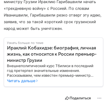
министру Грузии Ираклию Гарибашвили начать
«трехдневную войну» с Россией. По словам
Иванишвили, Гарибашвили резко отверг эту идею,
заявив, что за такой короткий срок грузинский
народ может быть уничтожен.
Узнать больше по теме
Ираклий Кобахидзе: биография, личная
жизнь, как относится к России премьер-
министр Грузии
Внешнеполитический курс Тбилиси в последний
год претерпел значительные изменения.
Рассказываем, чем известен премьер-министр
Грузии Ираклий Кобахидзе, как он возглавил
Читать дальше
правительство страны и почему его считают
потенциально пророссийским.
Поделиться