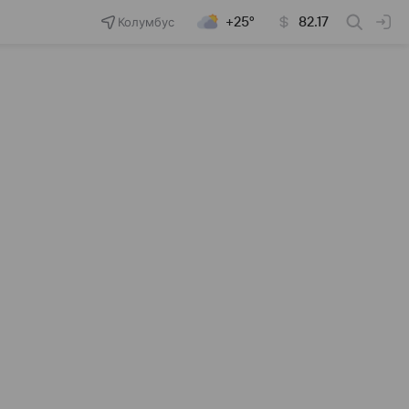
Колумбус
+25°
82.17