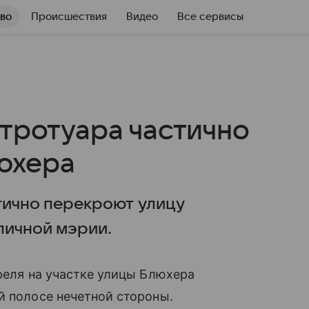
во
Происшествия
Видео
Все сервисы
 тротуара частично
юхера
стично перекроют улицу
личной мэрии.
преля на участке улицы Блюхера
й полосе нечетной стороны.