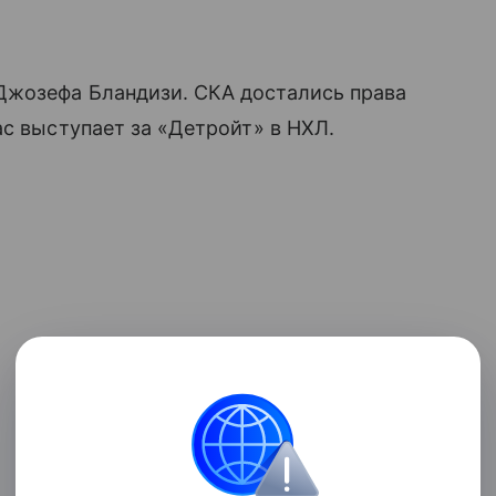
Джозефа Бландизи. СКА достались права
ас выступает за «Детройт» в НХЛ.