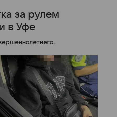
ка за рулем
и в Уфе
овершеннолетнего.