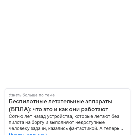
Узнать больше по теме
Беспилотные летательные аппараты
(БПЛА): что это и как они работают
Сотню лет назад устройства, которые летают без
пилота на борту и выполняют недоступные
человеку задачи, казались фантастикой. А теперь
они стали реальностью: собрали главное о
Читать дальше