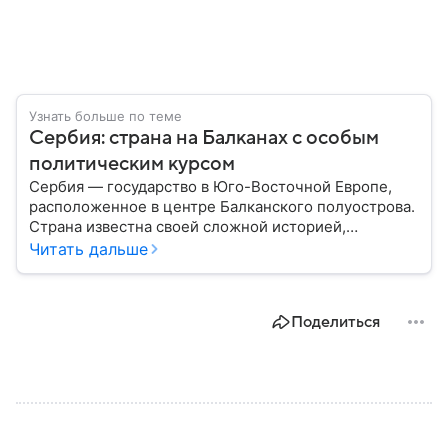
Узнать больше по теме
Сербия: страна на Балканах с особым
политическим курсом
Сербия — государство в Юго-Восточной Европе,
расположенное в центре Балканского полуострова.
Страна известна своей сложной историей,
культурным наследием и особым
Читать дальше
внешнеполитическим курсом. В этом материале
разберем, где находится Сербия, чем она известна,
как устроена ее экономика и какую роль это
Поделиться
государство играет сегодня.