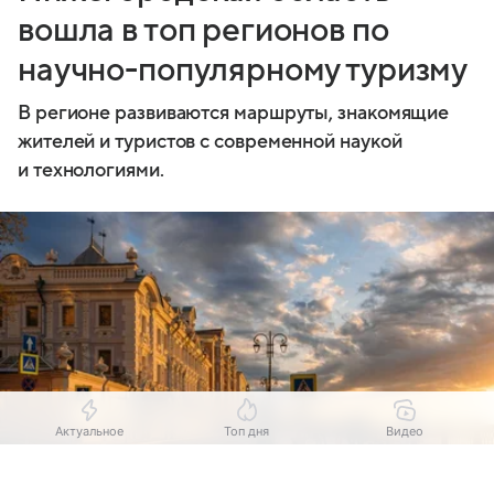
вошла в топ регионов по
научно-популярному туризму
В регионе развиваются маршруты, знакомящие
жителей и туристов с современной наукой
и технологиями.
Актуальное
Топ дня
Видео
Выберите комментарий
Выберите комментарий
Выберите комментарий
Выберите комментарий