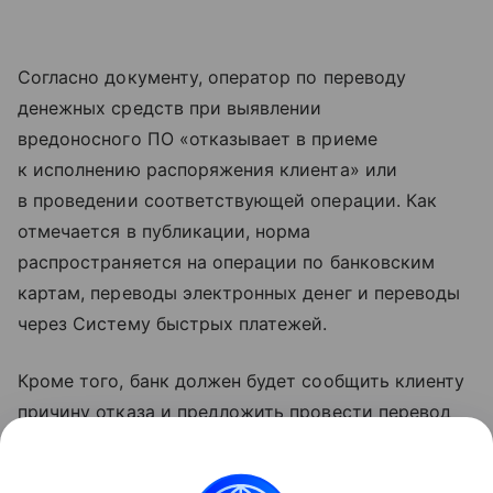
Согласно документу, оператор по переводу
денежных средств при выявлении
вредоносного ПО «отказывает в приеме
к исполнению распоряжения клиента» или
в проведении соответствующей операции. Как
отмечается в публикации, норма
распространяется на операции по банковским
картам, переводы электронных денег и переводы
через Систему быстрых платежей.
Кроме того, банк должен будет сообщить клиенту
причину отказа и предложить провести перевод
с другого устройства либо лично в банке.