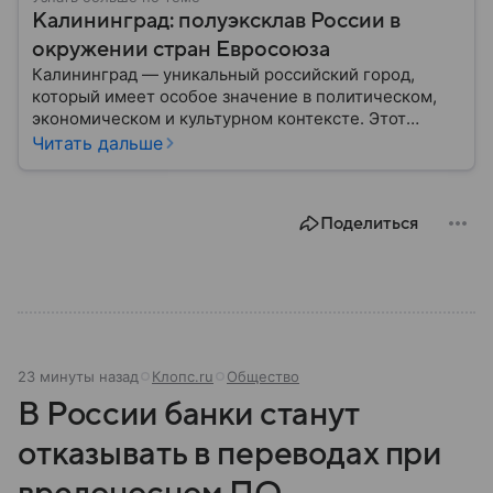
Калининград: полуэксклав России в
окружении стран Евросоюза
Калининград — уникальный российский город,
который имеет особое значение в политическом,
экономическом и культурном контексте. Этот
город, расположенный в самом сердце Европы,
Читать дальше
остается частью России — эксклавом, отделенным
от основной территории страны. В материале —
главное об этом населенном пункте.
Поделиться
23 минуты назад
Клопс.ru
Общество
В России банки станут
отказывать в переводах при