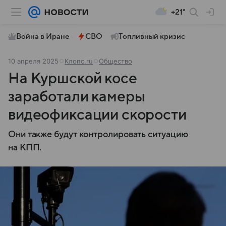
+21°
Война в Иране
СВО
Топливный кризис
10 апреля 2025
Клопс.ru
Общество
На Куршской косе
заработали камеры
видеофиксации скорости
Они также будут контролировать ситуацию
на КПП.