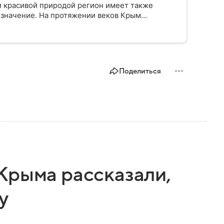
и красивой природой регион имеет также
 значение. На протяжении веков Крым
 географическое положение сделало полуостров
Поделиться
Крыма рассказали,
у