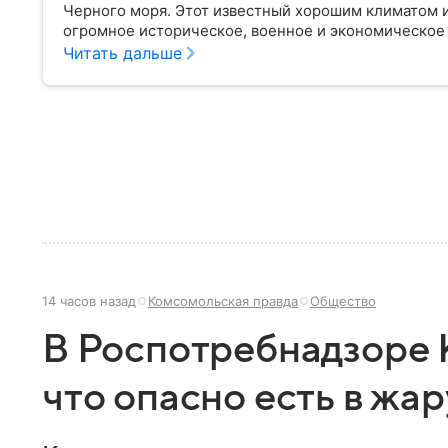
Черного моря. Этот известный хорошим климатом 
огромное историческое, военное и экономическое
переходил от одного государства к другому, а его
Читать дальше
ключевой точкой по контролю Черного моря.
14 часов назад
Комсомольская правда
Общество
В Роспотребнадзоре 
что опасно есть в жар