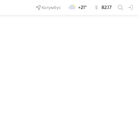
Колумбус
+21°
82.17