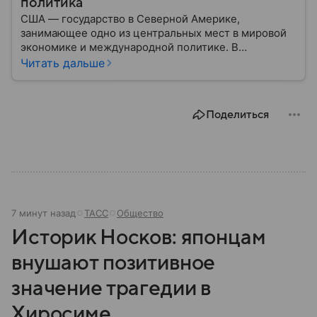
политика
США — государство в Северной Америке,
занимающее одно из центральных мест в мировой
экономике и международной политике. В
материале — основные сведения об этой стране.
Читать дальше
Поделиться
7 минут назад
ТАСС
Общество
Историк Носков: японцам
внушают позитивное
значение трагедии в
Хиросиме