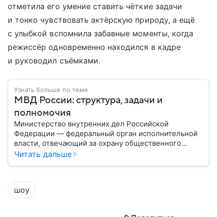
отметила его умение ставить чёткие задачи
и тонко чувствовать актёрскую природу, а ещё
с улыбкой вспомнила забавные моменты, когда
режиссёр одновременно находился в кадре
и руководил съёмками.
Узнать больше по теме
МВД России: структура, задачи и
полномочия
Министерство внутренних дел Российской
Федерации — федеральный орган исполнительной
власти, отвечающий за охрану общественного
порядка, борьбу с преступностью, обеспечение
Читать дальше
безопасности граждан и реализацию
государственной политики в сфере внутренних дел.
В материале рассказываем, чем занимается МВД
шоу
России, какие задачи выполняет министерство, как
устроена его структура, кто возглавляет ведомство
и какие полномочия оно имеет.