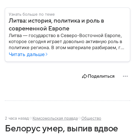
Узнать больше по теме
Литва: история, политика и роль в
современной Европе
Литва — государство в Северо-Восточной Европе,
которое сегодня играет довольно активную роль в
политике региона. В этом материале разбираем, где
находится Литва, как она формировалась
Читать дальше
исторически, какое значение имеет сегодня и какие
особенности отличают страну от соседей.
Поделиться
2 часа назад
Комсомольская правда
Общество
Белорус умер, выпив вдвое