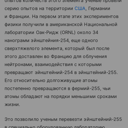
опытов количеств этого элемента ученые провели
серию опытов на территории
США
, Германии
и Франции. На первом этапе этих экспериментов
физики получили в американской Национальной
лаборатории Оак-Ридж (ORNL) около 34
нанограмм эйнштейния-254, еще одного
сверхтяжелого элемента, который был после
этого доставлен во Францию для облучения
нейтронами, взаимодействия с которыми
превращают эйнштейний-254 в эйнштейний-255.
Его относительно долгоживущие атомы
постепенно превращаются в фермий-255, чьи
атомы обладают на порядки меньшими сроками
жизни.
Это позволило ученым перевезти эйнштейний-255
в специально оборудованную лабораторию