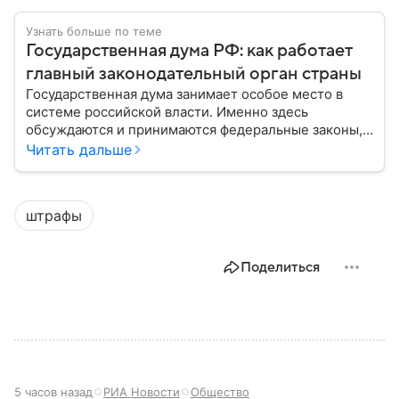
Узнать больше по теме
Государственная дума РФ: как работает
главный законодательный орган страны
Государственная дума занимает особое место в
системе российской власти. Именно здесь
обсуждаются и принимаются федеральные законы,
определяющие развитие государства, экономики и
Читать дальше
социальной сферы. Через нижнюю палату
парламента проходят важнейшие решения,
затрагивающие жизнь миллионов граждан.
штрафы
Разбираемся, как устроена Госдума, какие
полномочия она имеет и как формируется ее
состав.
Поделиться
5 часов назад
РИА Новости
Общество