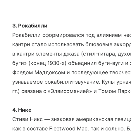
3. Рокабилли
Рокабилли сформировался под влиянием нес
кантри стало использовать блюзовые аккорд
в кантри элементы джаза (стил-гитара, дух
буги» (конец 1930-х) объединил буги-вуги и
Фредом Мэддоксом и последующее творчест
узнаваемое рокабилли-звучание. Культурна
гг.) связана с «Элвисоманией» и Томом Парк
4. Никс
Стиви Никс — знаковая американская певица
как в составе Fleetwood Mac, так и сольно.