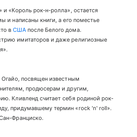
» и «Король рок-н-ролла», остается
ы и написаны книги, а его поместье
сто в
США
после Белого дома.
стрию имитаторов и даже религиозные
я».
, Огайо, посвящен известным
лнителям, продюсерам и другим,
ию. Кливленд считает себя родиной рок-
, придумавшему термин «rock 'n' roll».
 Сан-Франциско.