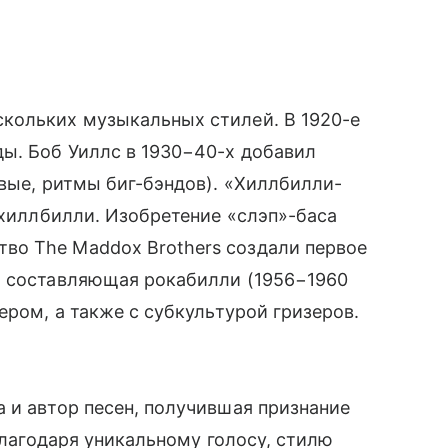
кольких музыкальных стилей. В 1920-е
ы. Боб Уиллс в 1930−40-х добавил
овые, ритмы биг-бэндов). «Хиллбилли-
 хиллбилли. Изобретение «слэп»-баса
во The Maddox Brothers создали первое
я составляющая рокабилли (1956−1960
ером, а также с субкультурой гризеров.
 и автор песен, получившая признание
 Благодаря уникальному голосу, стилю