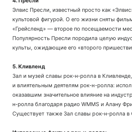
4. Пресли
Элвис Пресли, известный просто как «Элвис
культовой фигурой. О его жизни сняты фильм
«Грейсленд» — второе по посещаемости ме
Популярность Пресли породила целую инду
культы, ожидающие его «второго пришестви
5. Кливленд
Зал и музей славы рок-н-ролла в Кливленде
и влиятельным деятелям рок-н-ролла: испо
оказавшим значительное влияние на индустр
н-ролла благодаря радио WMMS и Алану Фриду
Существует также Зал славы рок-н-ролла в