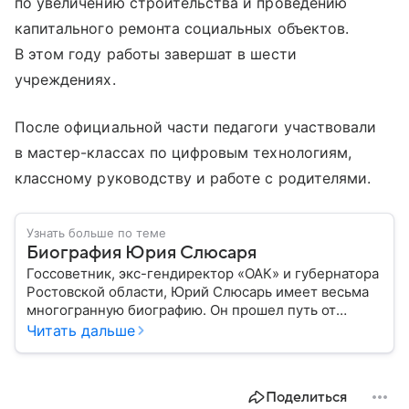
по увеличению строительства и проведению
капитального ремонта социальных объектов.
В этом году работы завершат в шести
учреждениях.
После официальной части педагоги участвовали
в мастер-классах по цифровым технологиям,
классному руководству и работе с родителями.
Узнать больше по теме
Биография Юрия Слюсаря
Госсоветник, экс-гендиректор «ОАК» и губернатора
Ростовской области, Юрий Слюсарь имеет весьма
многогранную биографию. Он прошел путь от
музыкального продюсера до руководителя
Читать дальше
авиастроительной корпорации и политика:
рассказываем о важных этапах в его жизни.
Поделиться