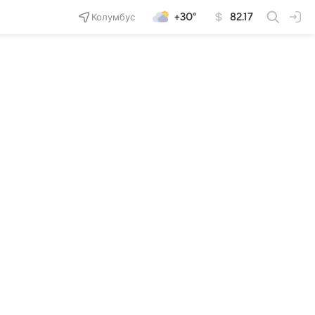
Колумбус
+30°
82.17