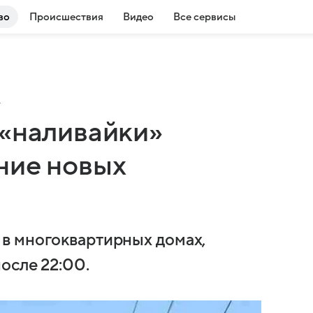
во
Происшествия
Видео
Все сервисы
о
 «наливайки»
ние новых
в многоквартирных домах,
осле 22:00.