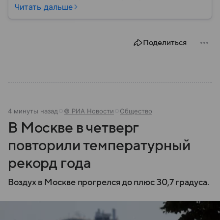
Персидскому заливу и Ормузскому проливу, а также
Читать дальше
остается одним из крупнейших производителей
нефти и газа. В материале — главное об Иране.
Поделиться
4 минуты назад
© РИА Новости
Общество
В Москве в четверг
повторили температурный
рекорд года
Воздух в Москве прогрелся до плюс 30,7 градуса.