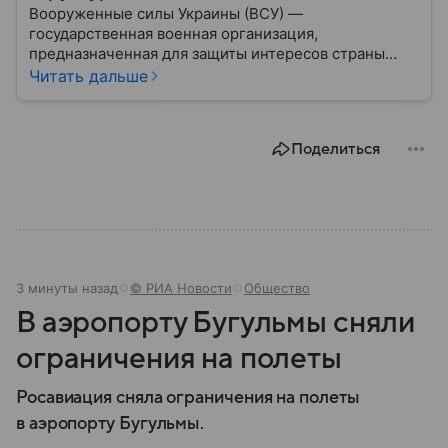
Вооруженные силы Украины (ВСУ) —
государственная военная организация,
предназначенная для защиты интересов страны
военным путем. Была создана после
Читать дальше
провозглашения независимости Украины в 1991
году. В материале — главное по теме.
Поделиться
3 минуты назад
© РИА Новости
Общество
В аэропорту Бугульмы сняли
ограничения на полеты
Росавиация сняла ограничения на полеты
в аэропорту Бугульмы.