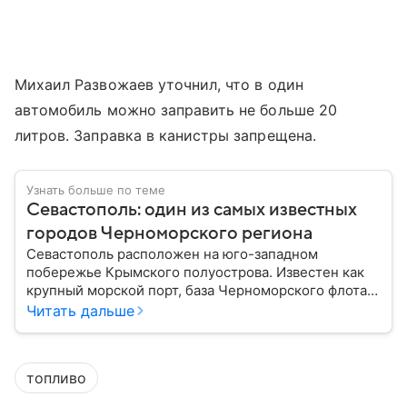
Михаил Развожаев уточнил, что в один
автомобиль можно заправить не больше 20
литров. Заправка в канистры запрещена.
Узнать больше по теме
Севастополь: один из самых известных
городов Черноморского региона
Севастополь расположен на юго-западном
побережье Крымского полуострова. Известен как
крупный морской порт, база Черноморского флота и
город с богатой военной историей, сыгравший
Читать дальше
важную роль в событиях Крымской, Великой
Отечественной войн и современной истории. В
материале — главное об этом городе федерального
топливо
значения.