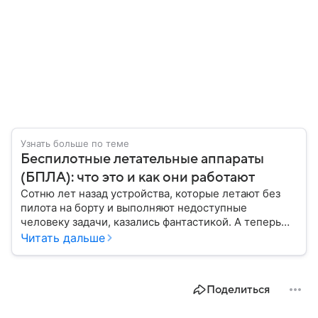
Узнать больше по теме
Беспилотные летательные аппараты
(БПЛА): что это и как они работают
Сотню лет назад устройства, которые летают без
пилота на борту и выполняют недоступные
человеку задачи, казались фантастикой. А теперь
они стали реальностью: собрали главное о
Читать дальше
беспилотных летательных аппаратах (БПЛА) и о
том, для чего они нужны.
Поделиться