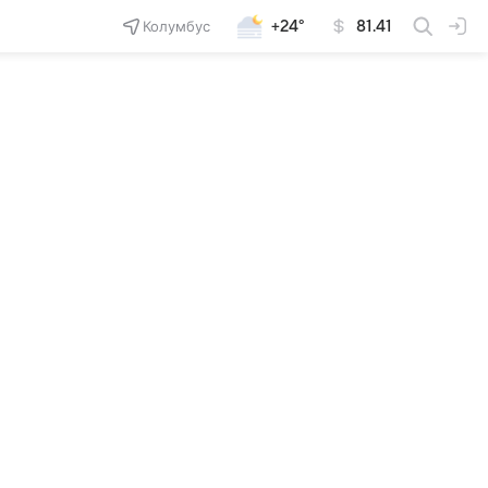
Колумбус
+24°
81.41