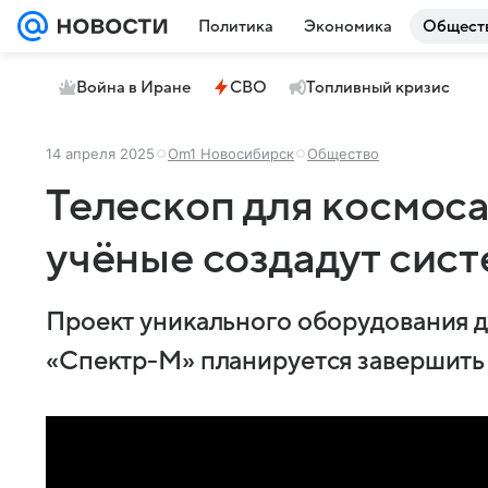
Политика
Экономика
Общест
Война в Иране
СВО
Топливный кризис
14 апреля 2025
Om1 Новосибирск
Общество
Телескоп для космос
учёные создадут систе
Проект уникального оборудования д
«Спектр-М» планируется завершить 