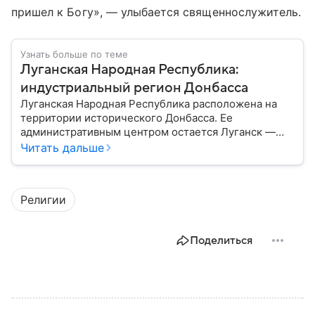
пришел к Богу», — улыбается священнослужитель.
Узнать больше по теме
Луганская Народная Республика:
индустриальный регион Донбасса
Луганская Народная Республика расположена на
территории исторического Донбасса. Ее
административным центром остается Луганск —
один из крупнейших промышленных городов
Читать дальше
региона. Сегодня ЛНР развивается в составе
России, а власти реализуют программы по
восстановлению инфраструктуры и экономики:
Религии
собрали главное по теме.
Поделиться