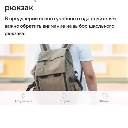
рюкзак
В преддверии нового учебного года родителям
важно обратить внимание на выбор школьного
рюкзака.
Актуальное
Топ дня
Видео
Выберите комментарий
Выберите комментарий
Выберите комментарий
Источник:
Magnific