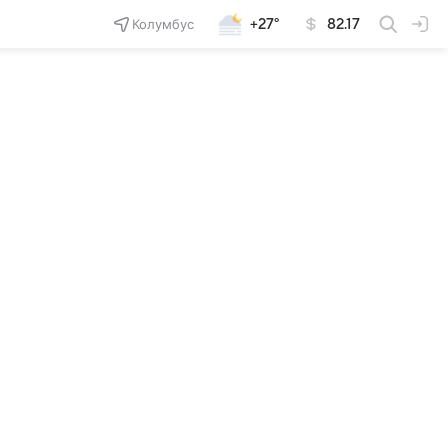
Колумбус
+27°
82.17