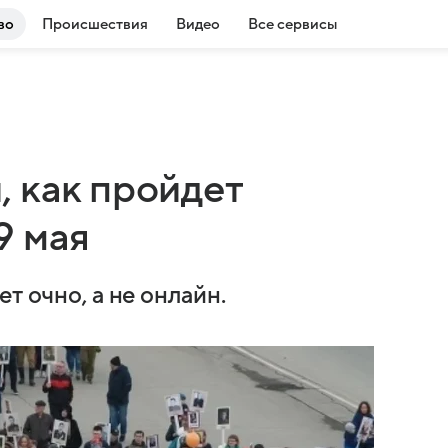
во
Происшествия
Видео
Все сервисы
 как пройдет
9 мая
т очно, а не онлайн.