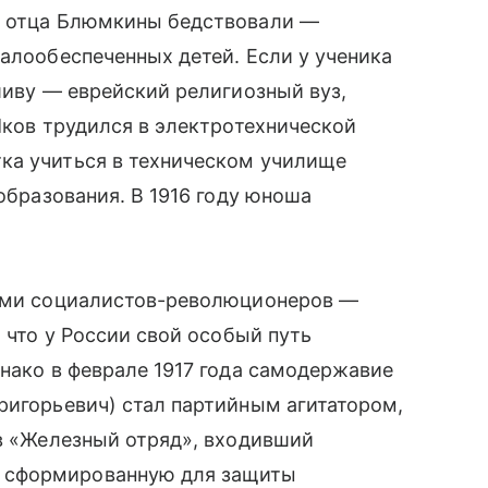
и отца Блюмкины бедствовали —
малообеспеченных детей. Если у ученика
шиву — еврейский религиозный вуз,
Яков трудился в электротехнической
ка учиться в техническом училище
 образования. В 1916 году юноша
еями социалистов-революционеров —
, что у России свой особый путь
днако в феврале 1917 года самодержавие
ригорьевич) стал партийным агитатором,
 в «Железный отряд», входивший
 сформированную для защиты