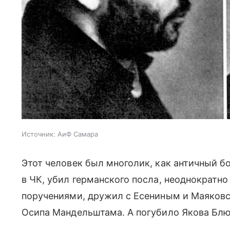
Источник:
АиФ Самара
Этот человек был многолик, как античный 
в ЧК, убил германского посла, неоднократн
поручениями, дружил с Есениным и Маяковс
Осипа Мандельштама. А погубило Якова Бл