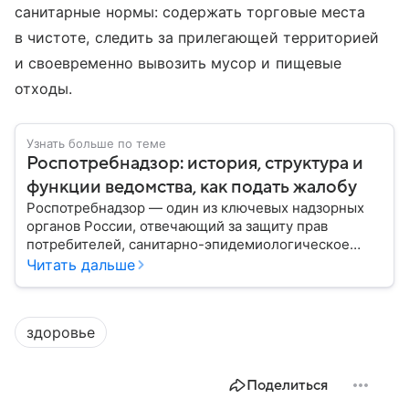
санитарные нормы: содержать торговые места
в чистоте, следить за прилегающей территорией
и своевременно вывозить мусор и пищевые
отходы.
Узнать больше по теме
Роспотребнадзор: история, структура и
функции ведомства, как подать жалобу
Роспотребнадзор — один из ключевых надзорных
органов России, отвечающий за защиту прав
потребителей, санитарно-эпидемиологическое
благополучие населения и контроль соблюдения
Читать дальше
санитарных норм. В материале рассказываем, как
появилось ведомство, чем оно занимается и кто
руководит им сегодня.
здоровье
Поделиться