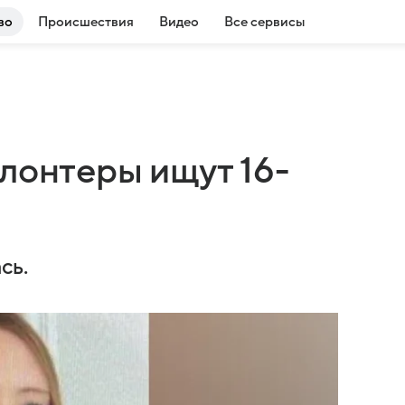
во
Происшествия
Видео
Все сервисы
лонтеры ищут 16-
сь.