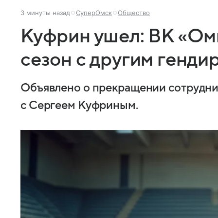
3 минуты назад
СуперОмск
Общество
Куфрин ушел: ВК «Ом
сезон с другим генди
Объявлено о прекращении сотрудни
с Сергеем Куфриным.