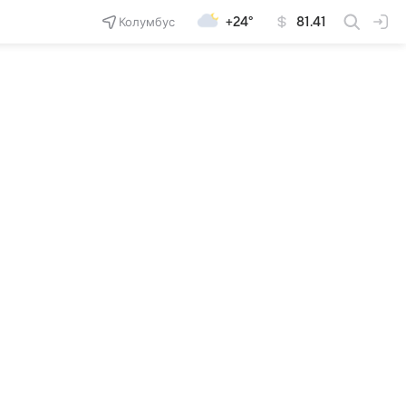
Колумбус
+24°
81.41