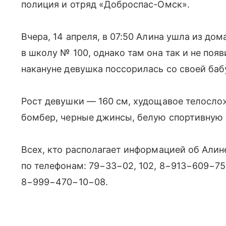
полиция и отряд «Доброспас-Омск».
Вчера, 14 апреля, в 07:50 Алина ушла из до
в школу № 100, однако там она так и не поя
накануне девушка поссорилась со своей ба
Рост девушки — 160 см, худощавое телослож
бомбер, черные джинсы, белую спортивную 
Всех, кто располагает информацией об Алин
по телефонам: 79−33−02, 102, 8−913−609−7
8−999−470−10−08.