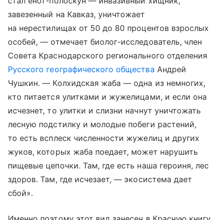
стал енот-полоскун — инвазивный хищник,
завезенный на Кавказ, уничтожает
на нерестилищах от 50 до 80 процентов взрослых
особей, — отмечает биолог-исследователь, член
Совета Краснодарского регионального отделения
Русского географического общества
Андрей
Чушкин. — Колхидская жаба — одна из немногих,
кто питается улитками и жужелицами, и если она
исчезнет, то улитки и слизни начнут уничтожать
лесную подстилку и молодые побеги растений,
то есть всплеск численности жужелиц и других
жуков, которых жаба поедает, может нарушить
пищевые цепочки. Там, где есть наша героиня, лес
здоров. Там, где исчезает, — экосистема дает
сбой».
Именно поэтому этот вид занесен в Красную книгу