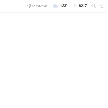
Колумбус
+23°
82.17