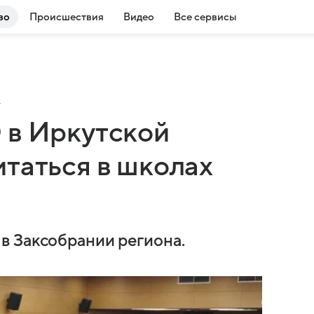
во
Происшествия
Видео
Все сервисы
о
 в Иркутской
таться в школах
в Заксобрании региона.